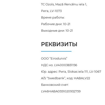
TC Ozols, Mazā Rencēnu iela 1,
Рига, LV-1073
Время работы:
Рабочие дни: 10-21
Выходные дни: 10-21
РЕКВИЗИТЫ
OOO “Eirodurvis”
НДС но. LV40003831156
Юр. адрес: Рига, Slokas iela 111, LV-1067
A/S “Swedbank”, код: HABALV22
Банковский счет:
LV46HABA0551020932759