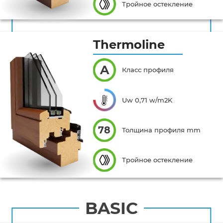
Тройное остекление
Thermoline
A
Класс профиля
Uw 0,71 w/m2K
78
Толщина профиля mm
Тройное остекление
BASIC