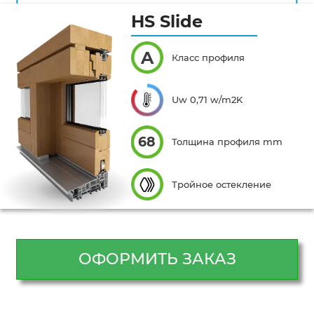
HS Slide
A
Класс профиля
Uw 0,71 w/m2K
68
Толщина профиля mm
Тройное остекление
ОФОРМИТЬ ЗАКАЗ