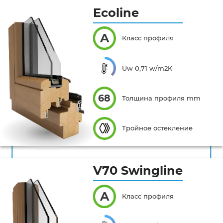
Ecoline
A
Класс профиля
Uw 0,71 w/m2K
68
Толщина профиля mm
Тройное остекление
V70 Swingline
A
Класс профиля