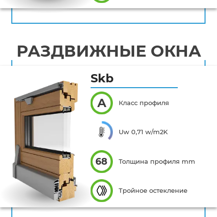
РАЗДВИЖНЫЕ ОКНА
Skb
A
Класс профиля
Uw 0,71 w/m2K
68
Толщина профиля mm
Тройное остекление